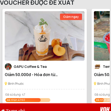
VOUCHER ĐƯỢC ĐỀ XUẤT
Giảm ngay
GAPU Coffee & Tea
Tem 
Giảm 50.000đ - Hóa đơn từ
Giảm 50.
75.000đ tại GAPU Coffee & Tea
75.000đ 
Bình Phước
Bình Phư
Đã sử dụng: 47
Đã sử dụng:
Đã nhận 47/60
Đã nhận 22/
Trang chủ