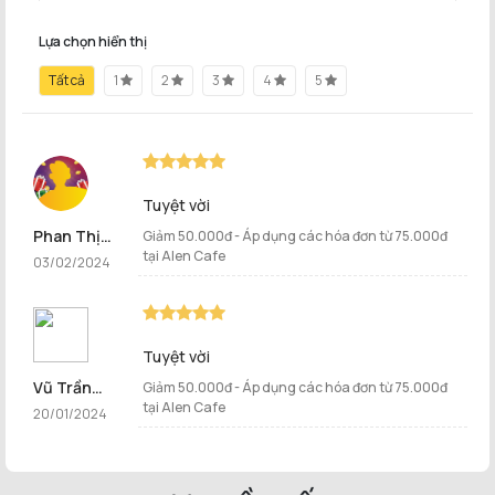
Lựa chọn hiển thị
Tất cả
1
2
3
4
5
Tuyệt vời
Phan Thị
Giảm 50.000đ - Áp dụng các hóa đơn từ 75.000đ
tại Alen Cafe
Thuý Hằng
03/02/2024
Tuyệt vời
Vũ Trần
Giảm 50.000đ - Áp dụng các hóa đơn từ 75.000đ
tại Alen Cafe
Ngọc Linh
20/01/2024