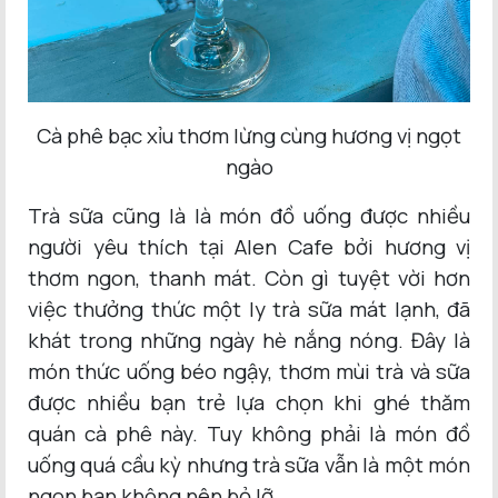
Cà phê bạc xỉu thơm lừng cùng hương vị ngọt
ngào
Trà sữa cũng là là món đồ uống được nhiều
người yêu thích tại Alen Cafe bởi hương vị
thơm ngon, thanh mát. Còn gì tuyệt vời hơn
việc thưởng thức một ly trà sữa mát lạnh, đã
khát trong những ngày hè nắng nóng. Đây là
món thức uống béo ngậy, thơm mùi trà và sữa
được nhiều bạn trẻ lựa chọn khi ghé thăm
quán cà phê này. Tuy không phải là món đồ
uống quá cầu kỳ nhưng trà sữa vẫn là một món
ngon bạn không nên bỏ lỡ.