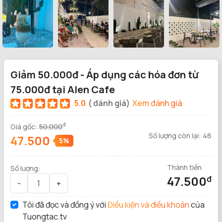
Giảm 50.000đ - Áp dụng các hóa đơn từ
75.000đ tại Alen Cafe
5.0
( đánh giá)
Xem đánh giá
đ
Giá gốc:
50.000
Số lượng còn lại:
46
đ
47.500
5%
Thành tiền
Số lượng:
47.500
đ
-
+
Tôi đã đọc và đồng ý với
Điều kiện và điều khoản
của
Tuongtac.tv