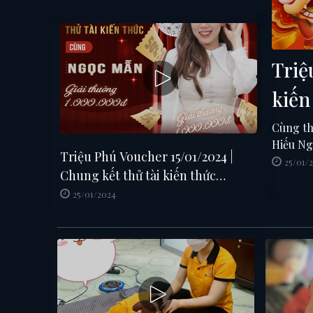
Triệ
kiế
Cùng th
Hiếu Ng
Triệu Phú Voucher 15/01/2024 |
trình? T
25/01/
Chung kết thử tài kiến thức
re-up c
FULL SHOW
25/01/2024