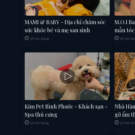
MAMI & BABY - Địa chỉ chăm sóc
M.O.I Ba
sức khỏe bé và mẹ sau sinh
mẫu tóc
25/01/2024
25/01/20
Kim Pet Bình Phước - Khách sạn -
Nhà Hàn
Spa thú cưng
gỡ ẩm t
23/01/2024
23/01/20