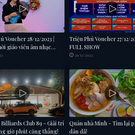
ú Voucher 28/12/2023 |
Triệu Phú Voucher 27/12/20
ời giáo viên âm nhạc
FULL SHOW
 Tâm FULL SHOW
23
29/12/2023
Billiards Club 89 - Giải trí
Quán nhà Minh - Tìm lại p
ng giờ phút căng thẳng!
dân dã!