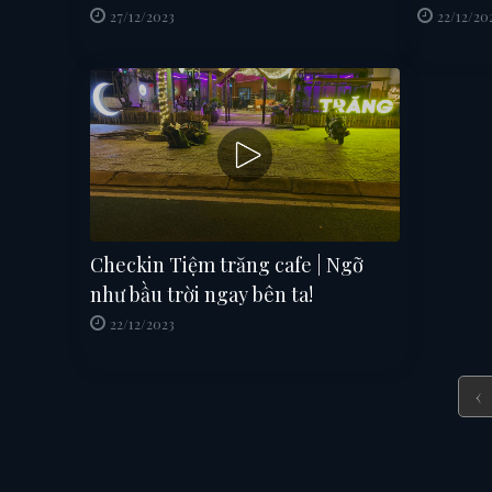
SHOW
27/12/2023
22/12/20
Checkin Tiệm trăng cafe | Ngỡ
như bầu trời ngay bên ta!
22/12/2023
‹