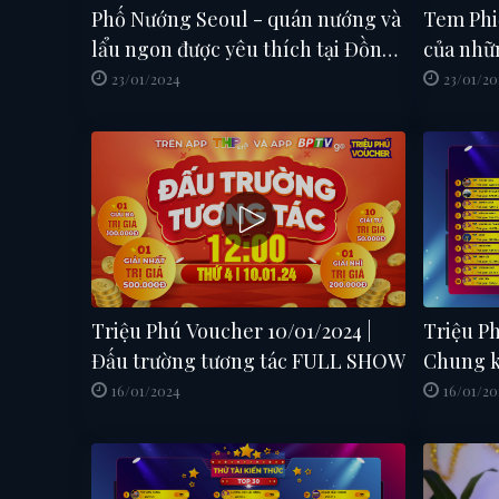
Phố Nướng Seoul - quán nướng và
Tem Phiế
lẩu ngon được yêu thích tại Đồng
của nhữ
Xoài
Hà Nội
23/01/2024
23/01/20
Triệu Phú Voucher 10/01/2024 |
Triệu Ph
Đấu trường tương tác FULL SHOW
Chung kế
từ 01/01
16/01/2024
16/01/20