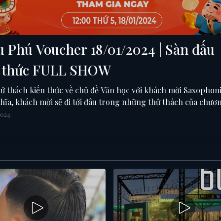
u Phú Voucher 18/01/2024 | Sàn đấu
n thức FULL SHOW
ử thách kiến thức về chủ đề Văn học với khách mời Saxophoni
hĩa, khách mời sẽ đi tới đâu trong những thử thách của chươ
op những khán giả xuất sắc sẽ gọi tên ai? Tất cả sẽ có trong 
2024
ủa Sàn đấu kiến thức!