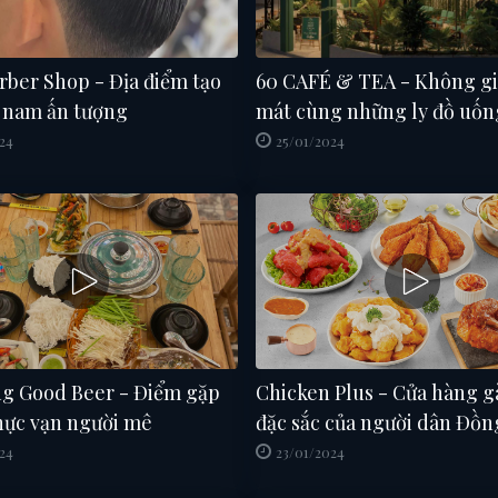
rber Shop - Địa điểm tạo
60 CAFÉ & TEA - Không gi
 nam ấn tượng
mát cùng những ly đồ uốn
lành
24
25/01/2024
g Good Beer - Điểm gặp
Chicken Plus - Cửa hàng g
hực vạn người mê
đặc sắc của người dân Đồn
24
23/01/2024