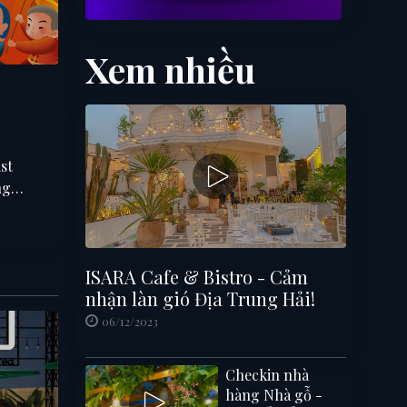
Xem nhiều
st
ng
bản
ISARA Cafe & Bistro - Cảm
nhận làn gió Địa Trung Hải!
06/12/2023
Checkin nhà
hàng Nhà gỗ -