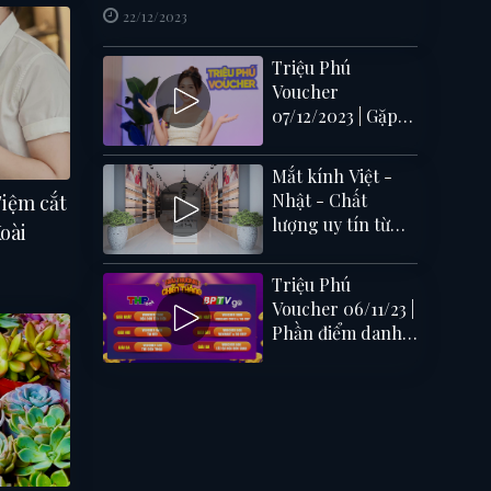
22/12/2023
Triệu Phú
Voucher
07/12/2023 | Gặp
gỡ khách mời
xinh đẹp Thu
Mắt kính Việt -
Hương FULL
Nhật - Chất
Tiệm cắt
SHOW
lượng uy tín từ
oài
Nhật Bản
Triệu Phú
Voucher 06/11/23 |
Phần điểm danh
đầu và công bố
quà tặng BXH