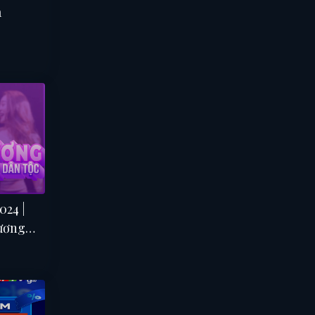
a
024 |
ương