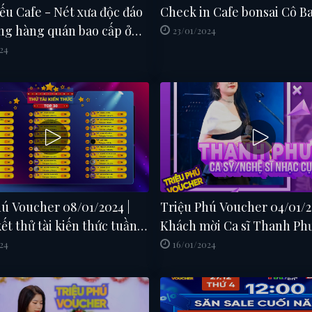
u Cafe - Nét xưa độc đáo
Check in Cafe bonsai Cô B
ng hàng quán bao cấp ở
23/01/2024
24
ú Voucher 08/01/2024 |
Triệu Phú Voucher 04/01/2
t thử tài kiến thức tuần
Khách mời Ca sĩ Thanh Ph
 - 07/01
FULL SHOW
24
16/01/2024