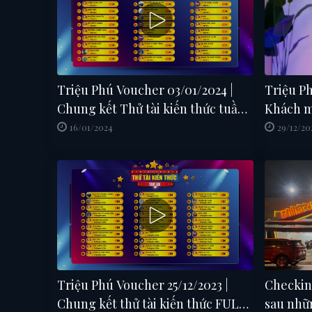
Triệu Phú Voucher 03/01/2024 |
Triệu Ph
Chung kết Thử tài kiến thức tuần
Khách m
từ 25/12 - 31/12 FULL SHOW
Nguyệt
16/01/2024
29/12/20
Triệu Phú Voucher 25/12/2023 |
Checkin 
Chung kết thử tài kiến thức FULL
sau nhữ