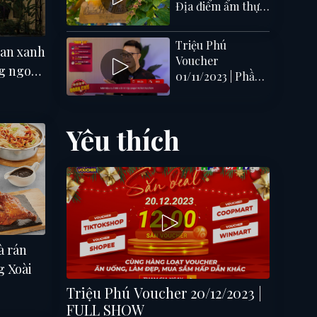
Địa điểm ẩm thực
mang Vibe Đà Lạt
cực yêu tại Đồng
Triệu Phú
an xanh
Xoài
Voucher
g ngon,
01/11/2023 | Phần
chơi Đoán chữ
Yêu thích
à rán
g Xoài
Triệu Phú Voucher 20/12/2023 |
FULL SHOW