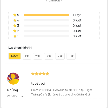
(1 đánh giá)
5
1 lượt
4
0 lượt
3
0 lượt
2
0 lượt
1
0 lượt
Lựa chọn hiển thị
Tất cả
1
2
3
4
5
tuyệt vời
Phùng
Giảm 20.000đ - Hóa đơn từ 30.000đ tại Tiệm
Trăng Cafe (không áp dụng cho đồ ăn vặt)
Huỳnh Trúc
25/01/2024
Vy