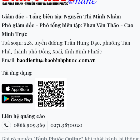
Giám đốc - Tổng biên tập: Nguyễn Thị Minh Nhâm
Phó giám đốc - Phó tổng biên tập: Phan Văn Thảo - Cao
Minh Trực
Toà soạn: 228, tuyến đường Trần Hưng Đạo, phường Tân
Phú, thành phố Đồng Xoài, tỉnh Bình Phước
Email:
baodientu@baobinhphuoc.com.vn
Tải ứng dụng
Liên hệ quảng cáo
0866.909.369
0271.3870020
Ghi rõ nguồn
"Bình Phước Online"
khi phát hành lại thông