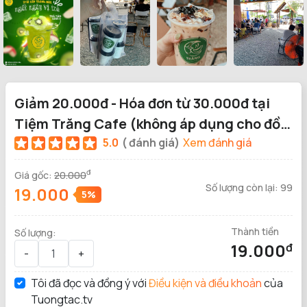
Giảm 20.000đ - Hóa đơn từ 30.000đ tại
Tiệm Trăng Cafe (không áp dụng cho đồ
ăn vặt)
5.0
( đánh giá)
Xem đánh giá
đ
Giá gốc:
20.000
Số lượng còn lại:
99
đ
19.000
5%
Thành tiền
Số lượng:
19.000
đ
-
+
Tôi đã đọc và đồng ý với
Điều kiện và điều khoản
của
Tuongtac.tv