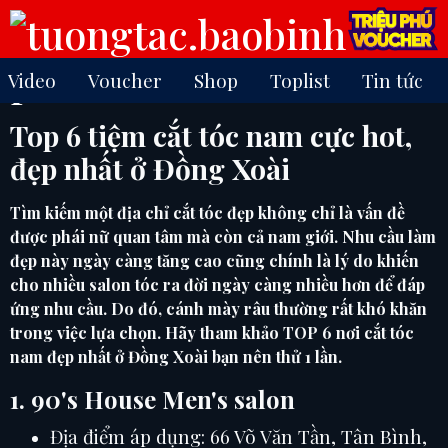
Video
Voucher
Shop
Toplist
Tin tức
Top 6 tiệm cắt tóc nam cực hot,
đẹp nhất ở Đồng Xoài
Tìm kiếm một địa chỉ cắt tóc đẹp không chỉ là vấn đề
được phái nữ quan tâm mà còn cả nam giới. Nhu cầu làm
đẹp này ngày càng tăng cao cũng chính là lý do khiến
cho nhiều salon tóc ra đời ngày càng nhiều hơn để đáp
ứng nhu cầu. Do đó, cánh mày râu thường rất khó khăn
trong việc lựa chọn. Hãy tham khảo TOP 6 nơi cắt tóc
nam đẹp nhất ở Đồng Xoài bạn nên thử 1 lần.
1. 90's House Men's salon
Địa điểm áp dụng: 66 Võ Văn Tần, Tân Bình,