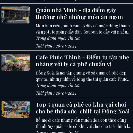
hơn để đáp ứng nhu cầu. Do đó, cánh mày râu
Quán nhà Minh - địa điểm gây
thường rất khó khăn trong việc lựa chọn. Hãy tham
thương nhớ những món ăn ngon
khảo TOP 05 nơi cắt tóc nam đẹp nhất ở Đồng Xoài
bạn thử 1 lần.
Món bún riêu, bánh canh ở đây có nước dùng thanh
và ngọt, topping đầy đặn. Bát bún to đầy với nhiều
lựa chọn như giò, bò, riêu tiết, đậu rán, ...
Trong danh mục: Tin tức
Thời gian : 26/01/2024
Cafe Phúc Thịnh - Điểm tụ tập nhẹ
nhàng với ly cà phê chuẩn vị
Đồng Xoài là nơi tập chung vô số quán cà phê đẹp
quy tụ, nhưng nhìn về tổng thể thì quán cafe Phúc
Thịnh vẫn là địa điểm check in tốt nhất cho các thực
Trong danh mục: Tin tức
khách.
Thời gian : 26/01/2024
Top 5 quán cà phê có khu vui chơi
cho bé thỏa sức 'chill' tại Đồng Xoài
Bố mẹ đi cafe nhưng vẫn muốn đưa con theo cùng
thì những quán cafe có khu vui chơi cho trẻ chính là
sự lựa chọn tuyệt vời. Hãy cùng Triệu Phú Voucher
Trong danh mục: Tin tức