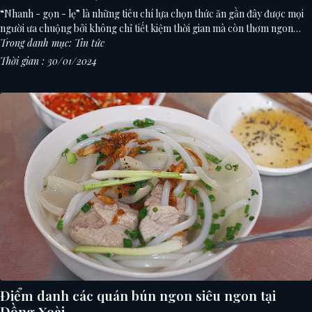
“Nhanh - gọn - lẹ” là những tiêu chí lựa chọn thức ăn gần đây được mọi
người ưa chuộng bởi không chỉ tiết kiệm thời gian mà còn thơm ngon
tròn vị. Gà rán là một trong những món ăn mà giới trẻ cực kì thích bởi sự
Trong danh mục: Tin tức
giòn tan, thơm phức. Vậy đâu là những quán gà rán ngon tại Đồng Xoài?
Thời gian : 30/01/2024
Cùng Triệu Phú Voucher tìm hiểu những thương hiệu này qua bài viết
dưới đây.
Điểm danh các quán bún ngon siêu ngon tại
Đồng Xoài