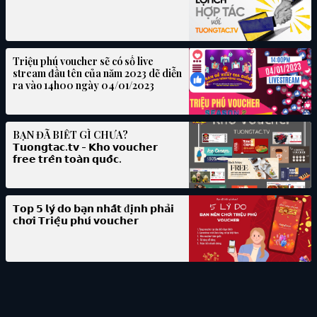
Triệu phú voucher sẽ có số live
stream đầu tên của năm 2023 dẽ diễn
ra vào 14h00 ngày 04/01/2023
BẠN ĐÃ BIẾT GÌ CHƯA?
𝗧𝘂𝗼𝗻𝗴𝘁𝗮𝗰.𝘁𝘃 - 𝗞𝗵𝗼 𝘃𝗼𝘂𝗰𝗵𝗲𝗿
𝗳𝗿𝗲𝗲 𝘁𝗿𝗲̂𝗻 𝘁𝗼𝗮̀𝗻 𝗾𝘂𝗼̂́𝗰.
𝗧𝗼𝗽 𝟱 𝗹𝘆́ 𝗱𝗼 𝗯𝗮̣𝗻 𝗻𝗵𝗮̂́𝘁 đ𝗶̣𝗻𝗵 𝗽𝗵𝗮̉𝗶
𝗰𝗵𝗼̛𝗶 𝗧𝗿𝗶𝗲̣̂𝘂 𝗽𝗵𝘂́ 𝘃𝗼𝘂𝗰𝗵𝗲𝗿