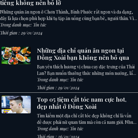
tiếng không nên bỏ lỡ
Những quán ăn ngon ở Chơn Thành, Bình Phước rất ngon và đa dạng,
đây là lựa chọn phù hợp khi tụ tập ăn uống cùng bạn bè, người thân. Vì
vậy, chọn một địa chỉ chất lượng, giá thành phải chăng là nhu cầu của
Trong danh mục: Tin tức
rất nhiều người.
Thời gian : 29/01/2024
Những địa chỉ quán ăn ngon tại
Đồng Xoài bạn không nên bỏ qua
Bạn yêu thích hương vị chua cay đặc trưng của Thái
Lan? Bạn muốn thưởng thức những món nướng, lẩu
mà chẳng cần phải đi xa? Vậy thì hãy cùng Triệu Phú
Trong danh mục: Tin tức
Voucher lưu ngay các nhà hàng ngon nhất tại Đồng
Thời gian : 29/01/2024
Xoài, Bình Phước dưới đây nhé! Chắc chắn sẽ không
Top 05 tiệm cắt tóc nam cực hot,
khiến bạn phải thất vọng chút nào đâu!
đẹp nhất ở Đồng Xoài
Tìm kiếm một địa chỉ cắt tóc đẹp không chỉ là vấn
đề được phái nữ quan tâm mà còn cả nam giới. Nhu
cầu làm đẹp này ngày càng tăng cao cũng chính là lý
Trong danh mục: Tin tức
do khiến cho nhiều salon tóc ra đời ngày càng nhiều
Thời gian : 26/01/2024