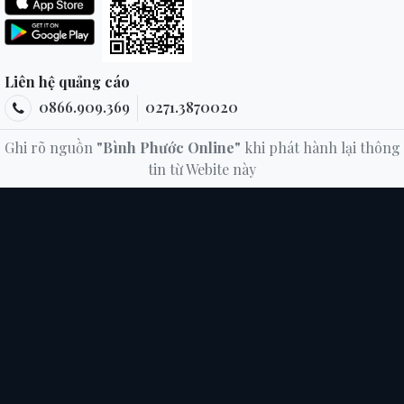
Liên hệ quảng cáo
0866.909.369
0271.3870020
Ghi rõ nguồn
"Bình Phước Online"
khi phát hành lại thông
tin từ Webite này