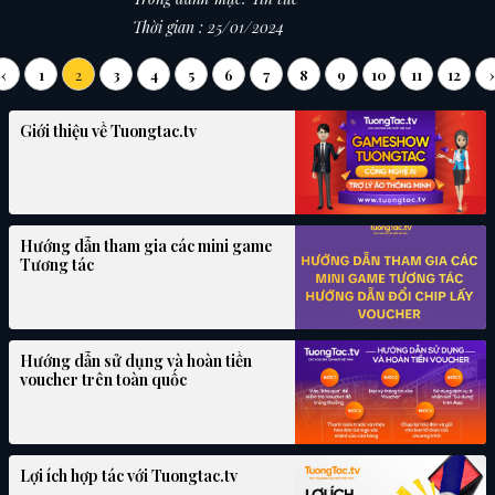
hôm nay điểm qua top 5 quán cà phê có khu vui chơi
Thời gian : 25/01/2024
cho bé, bố mẹ thoải sức "chill" tại Đồng Xoài, Bình
Phước.
‹
1
2
3
4
5
6
7
8
9
10
11
12
›
Giới thiệu về Tuongtac.tv
Hướng dẫn tham gia các mini game
Tương tác
Hướng dẫn sử dụng và hoàn tiền
voucher trên toàn quốc
Lợi ích hợp tác với Tuongtac.tv